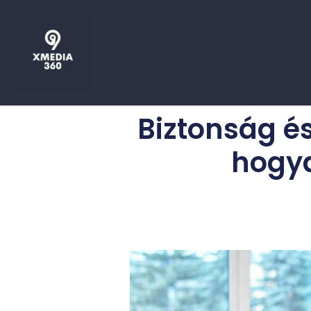
Biztonság é
hogya