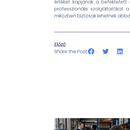
értéket kapjanak a befektetett
professzionális szolgáltatókat 
miközben biztosak lehetnek abban
Előző
Share the Post: