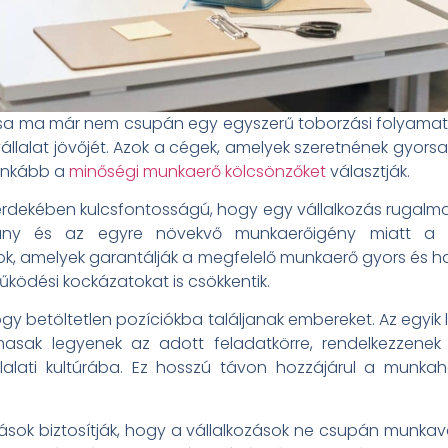
ása ma már nem csupán egy egyszerű toborzási folyamat,
lalat jövőjét. Azok a cégek, amelyek szeretnének gyors
 inkább a
minőségi munkaerő kölcsönzőket
választják.
rdekében kulcsfontosságú, hogy egy vállalkozás rugalma
iány és az egyre növekvő munkaerőigény miatt a 
ok, amelyek garantálják a megfelelő munkaerő gyors és 
ködési kockázatokat is csökkentik.
ogy betöltetlen pozíciókba találjanak embereket. Az egy
masak legyenek az adott feladatkörre, rendelkezzenek
llalati kultúrába. Ez hosszú távon hozzájárul a munkah
sok biztosítják, hogy a vállalkozások ne csupán munkavá