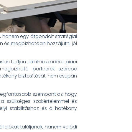
 hanem egy átgondolt stratégiai
an és megbízhatóan hozzájutni jól
san tudjon alkalmazkodni a piaci
megbízható partnerek szerepe
hatékony biztosítását, nem csupán
ik legfontosabb szempont az, hogy
 a szükséges szakértelemmel és
elyi stabilitáshoz és a hatékony
llalókat találjanak, hanem valódi