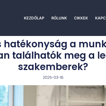
KEZDŐLAP
RÓLUNK
CIKKEK
KAPC
s hatékonyság a mun
n találhatók meg a l
szakemberek?
2025-03-16