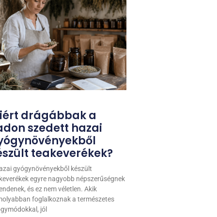
iért drágábbak a
adon szedett hazai
yógynövényekből
észült teakeverékek?
azai gyógynövényekből készült
keverékek egyre nagyobb népszerűségnek
endenek, és ez nem véletlen. Akik
olyabban foglalkoznak a természetes
gymódokkal, jól