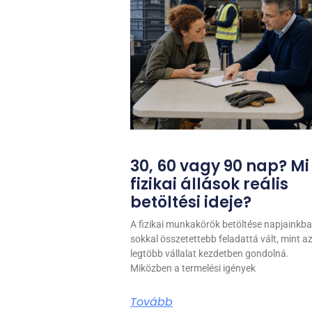
30, 60 vagy 90 nap? Mi
fizikai állások reális
betöltési ideje?
A fizikai munkakörök betöltése napjainkb
sokkal összetettebb feladattá vált, mint az
legtöbb vállalat kezdetben gondolná.
Miközben a termelési igények
Tovább