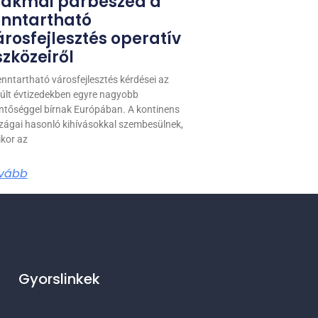
zakmai párbeszéd a
enntartható
árosfejlesztés operatív
szközeiről
enntartható városfejlesztés kérdései az
últ évtizedekben egyre nagyobb
entőséggel bírnak Európában. A kontinens
zágai hasonló kihívásokkal szembesülnek,
kor az
vább
Gyorslinkek