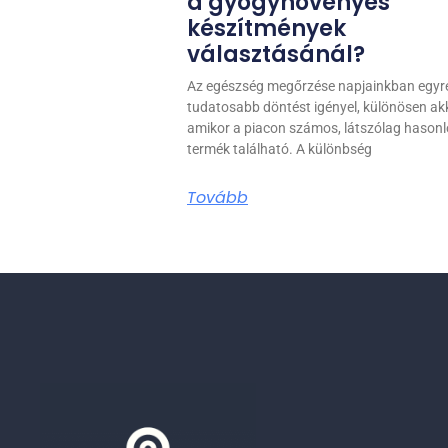
a gyógynövényes
készítmények
választásánál?
Az egészség megőrzése napjainkban egyr
tudatosabb döntést igényel, különösen akk
amikor a piacon számos, látszólag hasonl
termék található. A különbség
Tovább