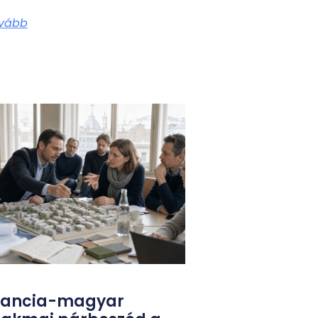
vább
rancia-magyar