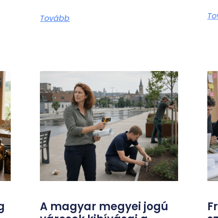
To
Tovább
g
A magyar megyei jogú
F