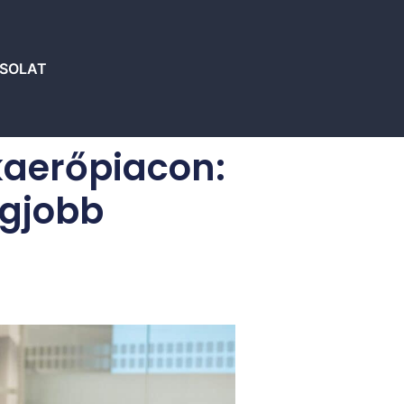
SOLAT
kaerőpiacon:
egjobb