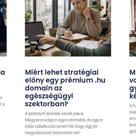
 a
Miért lehet stratégiai
M
előny egy prémium .hu
v
domain az
g
egészségügyi
k
an
szektorban?
t a
A h
tea
A prémium domain nevek piaca
örv
Magyarországon egyre érettebb, és egyre
kom
több vállalkozás ismeri fel, hogy egy jól
gyó
megválasztott internetes cím