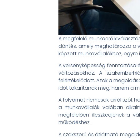
A megfelelő munkaerő kiválaszt
döntés, amely meghatározza a vál
képzett munkavállalókhoz, egyre
A versenyképesség fenntartása é
változásokhoz. A szakemberh
felértékelődött. Azok a megoldás
időt takarítanak meg, hanem a mű
A folyamat nemcsak arról szól, h
a munkavállalók valóban alkal
megfelelően illeszkedjenek a vá
működéshez.
A szakszerű és átlátható megoldá