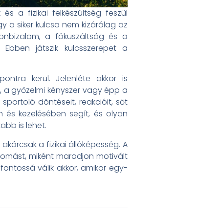
 a fizikai felkészültség feszül
y a siker kulcsa nem kizárólag az
 önbizalom, a fókuszáltság és a
. Ebben játszik kulcsszerepet a
tra kerül. Jelenléte akkor is
t, a győzelmi kényszer vagy épp a
sportoló döntéseit, reakcióit, sőt
en és kezelésében segít, és olyan
bb is lehet.
kárcsak a fizikai állóképesség. A
omást, miként maradjon motivált
ontossá válik akkor, amikor egy-