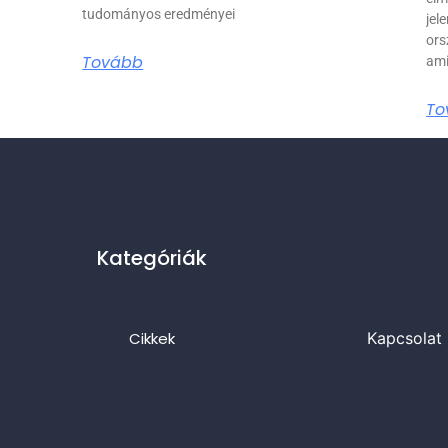
tudományos eredményei
jel
ors
Tovább
ami
To
Kategóriák
Cikkek
Kapcsolat