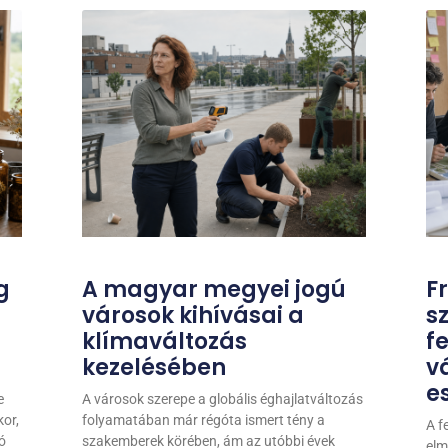
g
A magyar megyei jogú
F
városok kihívásai a
s
klímaváltozás
f
kezelésében
v
e
e
A városok szerepe a globális éghajlatváltozás
or,
folyamatában már régóta ismert tény a
A f
ó
szakemberek körében, ám az utóbbi évek
elm