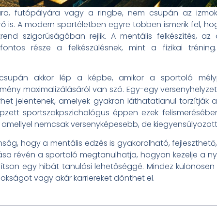
ára, futópályára vagy a ringbe, nem csupán az izmok és
is. A modern sportéletben egyre többen ismerik fel, hog
d szigorúságában rejlik. A mentális felkészítés, az
fontos része a felkészülésnek, mint a fizikai tréning
upán akkor lép a képbe, amikor a sportoló mélypon
ítmény maximalizálásáról van szó. Egy-egy versenyhelyze
rhet jelentenek, amelyek gyakran láthatatlanul torzítják a 
 képzett sportszakpszichológus éppen ezek felismeréséb
 amellyel nemcsak versenyképesebb, de kiegyensúlyozotta
g, hogy a mentális edzés is gyakorolható, fejleszthető, a
sa révén a sportoló megtanulhatja, hogyan kezelje a ny
tson egy hibát tanulási lehetőséggé. Mindez különösen f
okságot vagy akár karriereket dönthet el.