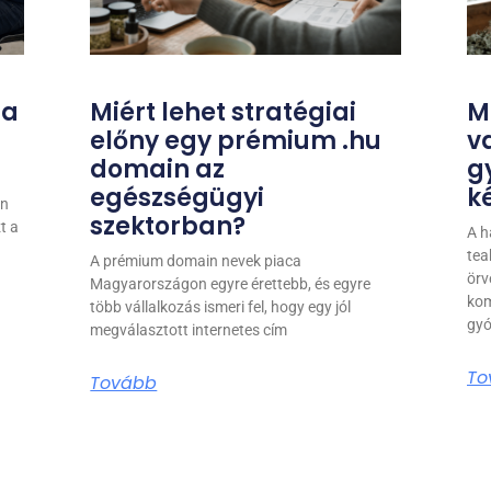
 a
Miért lehet stratégiai
M
előny egy prémium .hu
v
domain az
g
egészségügyi
k
an
szektorban?
t a
A h
tea
A prémium domain nevek piaca
örv
Magyarországon egyre érettebb, és egyre
kom
több vállalkozás ismeri fel, hogy egy jól
gyó
megválasztott internetes cím
To
Tovább