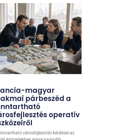
rancia-magyar
zakmai párbeszéd a
enntartható
árosfejlesztés operatív
szközeiről
enntartható városfejlesztés kérdései az
últ évtizedekben egyre nagyobb