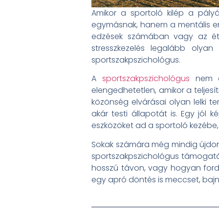
Amikor a sportoló kilép a pály
egymásnak, hanem a mentális erő 
edzések számában vagy az étren
stresszkezelés legalább olyan 
sportszakpszichológus.
A
sportszakpszichológus
nem cs
elengedhetetlen, amikor a teljes
közönség elvárásai olyan lelki te
akár testi állapotát is. Egy jól
eszközöket ad a sportoló kezébe,
Sokak számára még mindig újdonsá
sportszakpszichológus támogatá
hosszú távon, vagy hogyan fordí
egy apró döntés is meccset, bajn