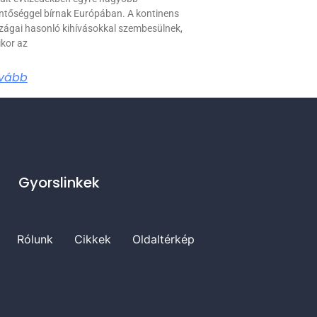
entőséggel bírnak Európában. A kontinens
zágai hasonló kihívásokkal szembesülnek,
kor az
vább
Gyorslinkek
Rólunk
Cikkek
Oldaltérkép