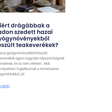
iért drágábbak a
adon szedett hazai
yógynövényekből
észült teakeverékek?
azai gyógynövényekből készült
keverékek egyre nagyobb népszerűségnek
endenek, és ez nem véletlen. Akik
olyabban foglalkoznak a természetes
gymódokkal, jól
vább