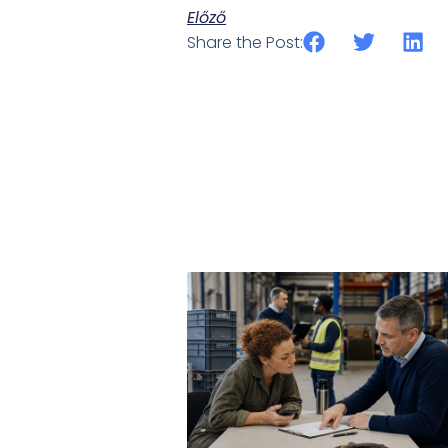
Előző
Share the Post: